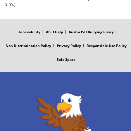
p.m.).
FOOTER
MENU
Accessibility
AISD Help
Austin ISD Bullying Policy
Non Discrimination Policy
Privacy Policy
Responsible Use Policy
Safe Space