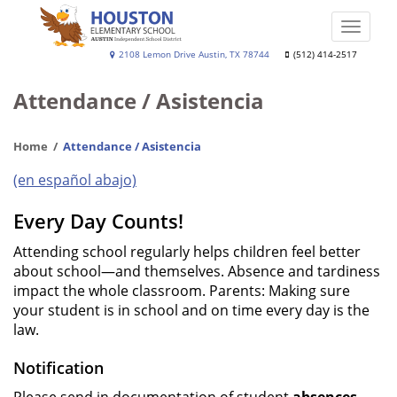
Skip
to
Toggle
main
naviga
Houston
2108 Lemon Drive Austin, TX 78744
(512) 414-2517
content
Elementary
Attendance / Asistencia
School
Home
Attendance / Asistencia
(en español abajo)
Every Day Counts!
Attending school regularly helps children feel better
about school—and themselves. Absence and tardiness
impact the whole classroom. Parents: Making sure
your student is in school and on time every day is the
law.
Notification